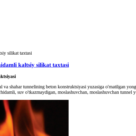
mli kaltsiy silikat taxtasi
ktsiyasi
l va shahar tunnelining beton konstruktsiyasi yuzasiga o'rnatilgan yong'
a chidamli, suv o'tkazmaydigan, moslashuvchan, moslashuvchan tunnel y