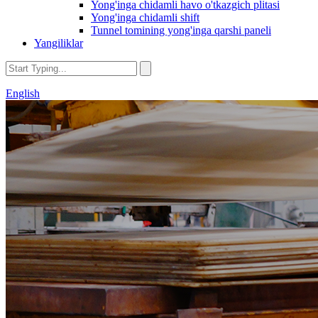
Yong'inga chidamli havo o'tkazgich plitasi
Yong'inga chidamli shift
Tunnel tomining yong'inga qarshi paneli
Yangiliklar
English