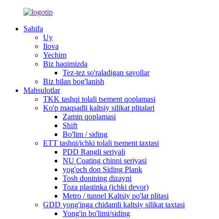
Sahifa
Uy
Ilova
Yechim
Biz haqimizda
Tez-tez so'raladigan savollar
Biz bilan bog'lanish
Mahsulotlar
TKK tashqi tolali tsement qoplamasi
Ko'p maqsadli kaltsiy silikat plitalari
Zamin qoplamasi
Shift
Bo'lim / siding
ETT tashqi/ichki tolali tsement taxtasi
PDD Rangli seriyali
NU Coating chinni seriyasi
yog'och don Siding Plank
Tosh donining dizayni
Toza plastinka (ichki devor)
Metro / tunnel Kaltsiy po'lat plitasi
GDD yong'inga chidamli kaltsiy silikat taxtasi
Yong'in bo'limi/siding