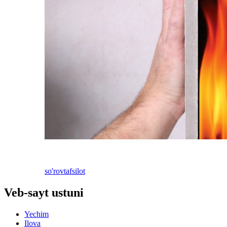
so'rov
tafsilot
Veb-sayt ustuni
Yechim
Ilova