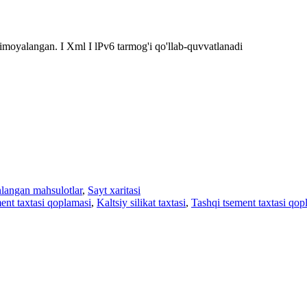
oyalangan. I Xml I lPv6 tarmog'i qo'llab-quvvatlanadi
langan mahsulotlar
,
Sayt xaritasi
ent taxtasi qoplamasi
,
Kaltsiy silikat taxtasi
,
Tashqi tsement taxtasi qop