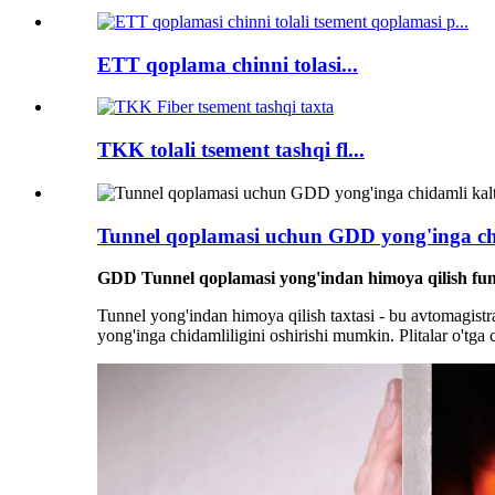
ETT qoplama chinni tolasi...
TKK tolali tsement tashqi fl...
Tunnel qoplamasi uchun GDD yong'inga chida
GDD Tunnel qoplamasi yong'indan himoya qilish fun
Tunnel yong'indan himoya qilish taxtasi - bu avtomagistra
yong'inga chidamliligini oshirishi mumkin. Plitalar o'tg