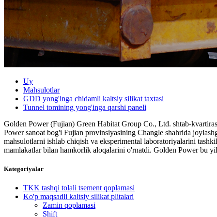
Uy
Mahsulotlar
GDD yong'inga chidamli kaltsiy silikat taxtasi
Tunnel tomining yong'inga qarshi paneli
Golden Power (Fujian) Green Habitat Group Co., Ltd. shtab-kvartirasi 
Power sanoat bog'i Fujian provinsiyasining Changle shahrida joyla
mahsulotlarni ishlab chiqish va eksperimental laboratoriyalarini tas
mamlakatlar bilan hamkorlik aloqalarini o'rnatdi. Golden Power bu yill
Kategoriyalar
TKK tashqi tolali tsement qoplamasi
Ko'p maqsadli kaltsiy silikat plitalari
Zamin qoplamasi
Shift