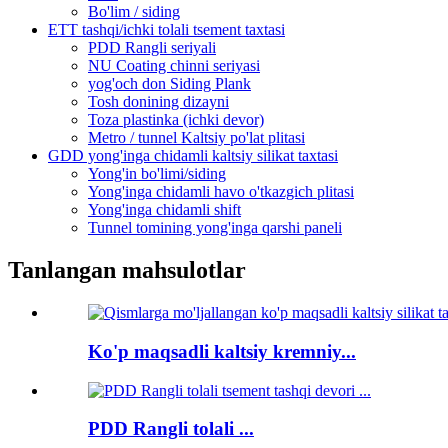
Bo'lim / siding
ETT tashqi/ichki tolali tsement taxtasi
PDD Rangli seriyali
NU Coating chinni seriyasi
yog'och don Siding Plank
Tosh donining dizayni
Toza plastinka (ichki devor)
Metro / tunnel Kaltsiy po'lat plitasi
GDD yong'inga chidamli kaltsiy silikat taxtasi
Yong'in bo'limi/siding
Yong'inga chidamli havo o'tkazgich plitasi
Yong'inga chidamli shift
Tunnel tomining yong'inga qarshi paneli
Tanlangan mahsulotlar
Ko'p maqsadli kaltsiy kremniy...
PDD Rangli tolali ...