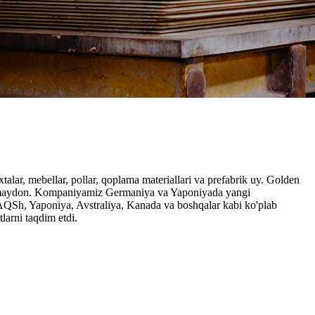
alar, mebellar, pollar, qoplama materiallari va prefabrik uy. Golden
 mu maydon. Kompaniyamiz Germaniya va Yaponiyada yangi
a AQSh, Yaponiya, Avstraliya, Kanada va boshqalar kabi ko'plab
larni taqdim etdi.