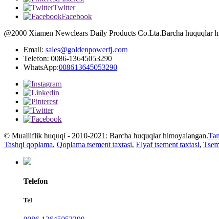
Twitter
Facebook
@2000 Xiamen Newclears Daily Products Co.Lta.Barcha huquqlar him
Email:
sales@goldenpowerfj.com
Telefon: 0086-13645053290
WhatsApp:
008613645053290
© Mualliflik huquqi - 2010-2021: Barcha huquqlar himoyalangan.
Tan
Tashqi qoplama
,
Qoplama tsement taxtasi
,
Elyaf tsement taxtasi
,
Tsem
Telefon
Tel