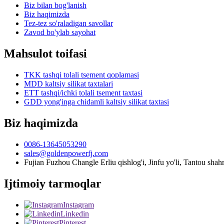
Biz bilan bog'lanish
Biz haqimizda
Tez-tez so'raladigan savollar
Zavod bo'ylab sayohat
Mahsulot toifasi
TKK tashqi tolali tsement qoplamasi
MDD kaltsiy silikat taxtalari
ETT tashqi/ichki tolali tsement taxtasi
GDD yong'inga chidamli kaltsiy silikat taxtasi
Biz haqimizda
0086-13645053290
sales@goldenpowerfj.com
Fujian Fuzhou Changle Erliu qishlog'i, Jinfu yo'li, Tantou shah
Ijtimoiy tarmoqlar
Instagram
Linkedin
Pinterest