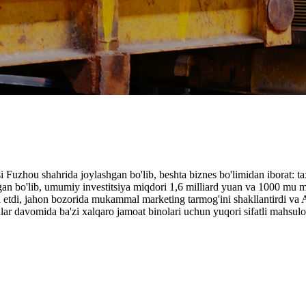
Fuzhou shahrida joylashgan bo'lib, beshta biznes bo'limidan iborat: taxt
shgan bo'lib, umumiy investitsiya miqdori 1,6 milliard yuan va 1000
hkil etdi, jahon bozorida mukammal marketing tarmog'ini shakllantirdi v
ar davomida ba'zi xalqaro jamoat binolari uchun yuqori sifatli mahsulot