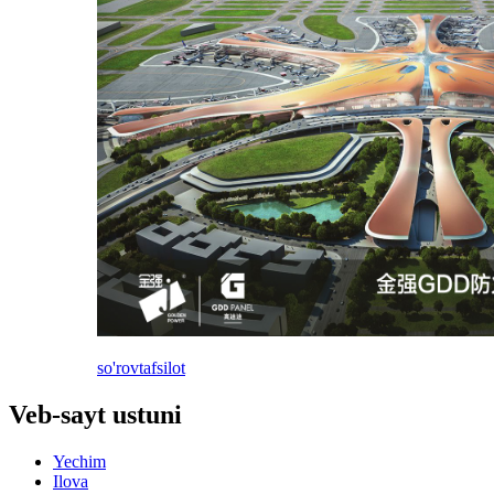
so'rov
tafsilot
Veb-sayt ustuni
Yechim
Ilova