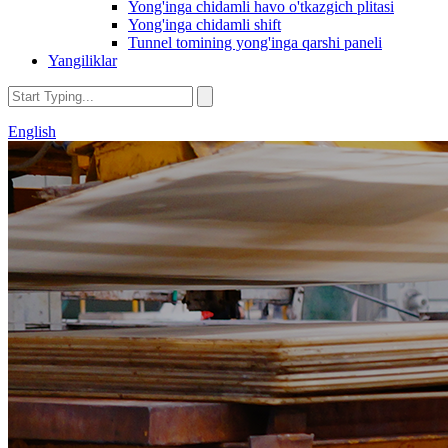
Yong'inga chidamli havo o'tkazgich plitasi
Yong'inga chidamli shift
Tunnel tomining yong'inga qarshi paneli
Yangiliklar
English