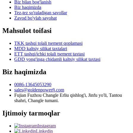
Biz bilan bog'lanish
Biz haqimizda
Tez-tez so'raladigan savollar
Zavod bo'ylab sayohat
Mahsulot toifasi
TKK tashqi tolali tsement qoplamasi
MDD kaltsiy silikat taxtalari
ETT tashqi/ichki tolali tsement taxtasi
GDD yong'inga chidamli kaltsiy silikat taxtasi
Biz haqimizda
0086-13645053290
sales@goldenpowerfj.com
Fujian Fuzhou Changle Erliu qishlog'i, Jinfu yo'li, Tantou
shahri, Changle tumani.
Ijtimoiy tarmoqlar
Instagram
Linkedin