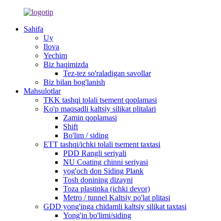
Sahifa
Uy
Ilova
Yechim
Biz haqimizda
Tez-tez so'raladigan savollar
Biz bilan bog'lanish
Mahsulotlar
TKK tashqi tolali tsement qoplamasi
Ko'p maqsadli kaltsiy silikat plitalari
Zamin qoplamasi
Shift
Bo'lim / siding
ETT tashqi/ichki tolali tsement taxtasi
PDD Rangli seriyali
NU Coating chinni seriyasi
yog'och don Siding Plank
Tosh donining dizayni
Toza plastinka (ichki devor)
Metro / tunnel Kaltsiy po'lat plitasi
GDD yong'inga chidamli kaltsiy silikat taxtasi
Yong'in bo'limi/siding