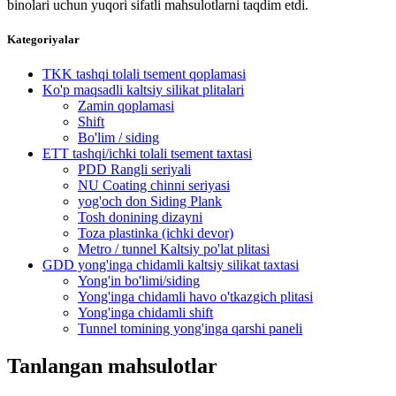
binolari uchun yuqori sifatli mahsulotlarni taqdim etdi.
Kategoriyalar
TKK tashqi tolali tsement qoplamasi
Ko'p maqsadli kaltsiy silikat plitalari
Zamin qoplamasi
Shift
Bo'lim / siding
ETT tashqi/ichki tolali tsement taxtasi
PDD Rangli seriyali
NU Coating chinni seriyasi
yog'och don Siding Plank
Tosh donining dizayni
Toza plastinka (ichki devor)
Metro / tunnel Kaltsiy po'lat plitasi
GDD yong'inga chidamli kaltsiy silikat taxtasi
Yong'in bo'limi/siding
Yong'inga chidamli havo o'tkazgich plitasi
Yong'inga chidamli shift
Tunnel tomining yong'inga qarshi paneli
Tanlangan mahsulotlar