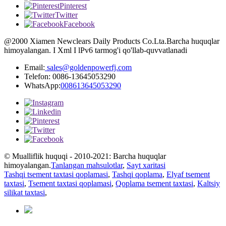
Pinterest
Twitter
Facebook
@2000 Xiamen Newclears Daily Products Co.Lta.Barcha huquqlar
himoyalangan. I Xml I lPv6 tarmog'i qo'llab-quvvatlanadi
Email:
sales@goldenpowerfj.com
Telefon: 0086-13645053290
WhatsApp:
008613645053290
© Mualliflik huquqi - 2010-2021: Barcha huquqlar
himoyalangan.
Tanlangan mahsulotlar
,
Sayt xaritasi
Tashqi tsement taxtasi qoplamasi
,
Tashqi qoplama
,
Elyaf tsement
taxtasi
,
Tsement taxtasi qoplamasi
,
Qoplama tsement taxtasi
,
Kaltsiy
silikat taxtasi
,