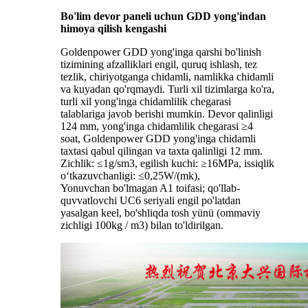
Bo'lim devor paneli uchun GDD yong'indan
himoya qilish kengashi
Goldenpower GDD yong'inga qarshi bo'linish
tizimining afzalliklari engil, quruq ishlash, tez
tezlik, chiriyotganga chidamli, namlikka chidamli
va kuyadan qo'rqmaydi. Turli xil tizimlarga ko'ra,
turli xil yong'inga chidamlilik chegarasi
talablariga javob berishi mumkin. Devor qalinligi
124 mm, yong'inga chidamlilik chegarasi ≥4
soat, Goldenpower GDD yong'inga chidamli
taxtasi qabul qilingan va taxta qalinligi 12 mm.
Zichlik: ≤1g/sm3, egilish kuchi: ≥16MPa, issiqlik
o‘tkazuvchanligi: ≤0,25W/(mk),
Yonuvchan bo'lmagan A1 toifasi; qo'llab-
quvvatlovchi UC6 seriyali engil po'latdan
yasalgan keel, bo'shliqda tosh yünü (ommaviy
zichligi 100kg / m3) bilan to'ldirilgan.