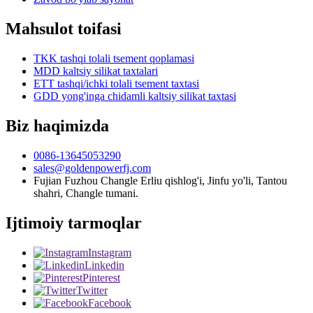
Mahsulot toifasi
TKK tashqi tolali tsement qoplamasi
MDD kaltsiy silikat taxtalari
ETT tashqi/ichki tolali tsement taxtasi
GDD yong'inga chidamli kaltsiy silikat taxtasi
Biz haqimizda
0086-13645053290
sales@goldenpowerfj.com
Fujian Fuzhou Changle Erliu qishlog'i, Jinfu yo'li, Tantou
shahri, Changle tumani.
Ijtimoiy tarmoqlar
Instagram
Linkedin
Pinterest
Twitter
Facebook