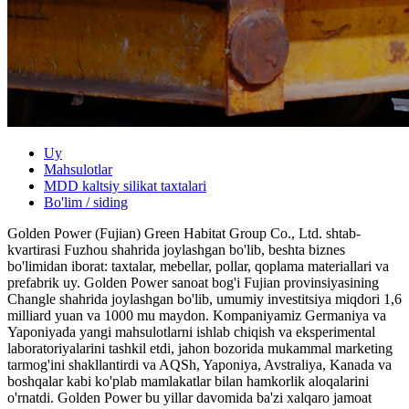
Uy
Mahsulotlar
MDD kaltsiy silikat taxtalari
Bo'lim / siding
Golden Power (Fujian) Green Habitat Group Co., Ltd. shtab-
kvartirasi Fuzhou shahrida joylashgan bo'lib, beshta biznes
bo'limidan iborat: taxtalar, mebellar, pollar, qoplama materiallari va
prefabrik uy. Golden Power sanoat bog'i Fujian provinsiyasining
Changle shahrida joylashgan bo'lib, umumiy investitsiya miqdori 1,6
milliard yuan va 1000 mu maydon. Kompaniyamiz Germaniya va
Yaponiyada yangi mahsulotlarni ishlab chiqish va eksperimental
laboratoriyalarini tashkil etdi, jahon bozorida mukammal marketing
tarmog'ini shakllantirdi va AQSh, Yaponiya, Avstraliya, Kanada va
boshqalar kabi ko'plab mamlakatlar bilan hamkorlik aloqalarini
o'rnatdi. Golden Power bu yillar davomida ba'zi xalqaro jamoat