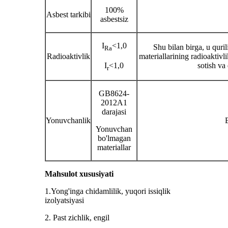
100%
Asbest tarkibi
asbestsiz
I
<1,0
Shu bilan birga, u quri
Ra
Radioaktivlik
materiallarining radioaktivli
I
<1,0
sotish va
r
GB8624-
2012A1
darajasi
Yonuvchanlik
E
Yonuvchan
bo'lmagan
materiallar
Mahsulot xususiyati
1.Yong'inga chidamlilik, yuqori issiqlik
izolyatsiyasi
2. Past zichlik, engil