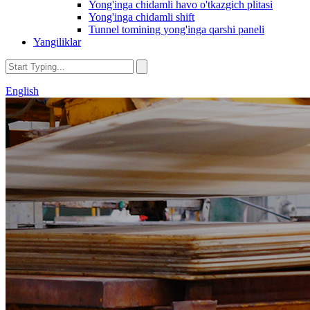
Yong'inga chidamli havo o'tkazgich plitasi
Yong'inga chidamli shift
Tunnel tomining yong'inga qarshi paneli
Yangiliklar
English