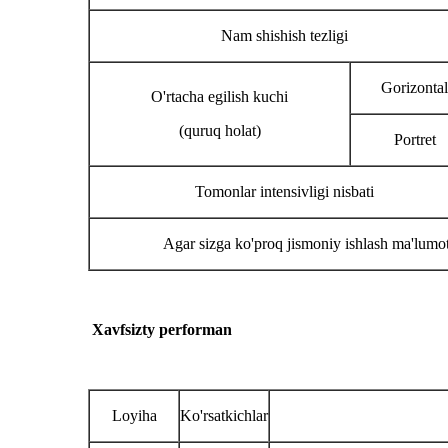
Nam shishish tezligi
Gorizontal
O'rtacha egilish kuchi
(quruq holat)
Portret
Tomonlar intensivligi nisbati
Agar sizga ko'proq jismoniy ishlash ma'lumotl
Xavfsiz
ty perf
orman
Loyiha
Ko'rsatkichlar