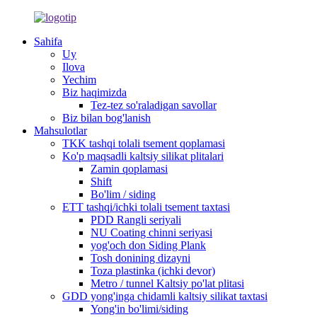
Sahifa
Uy
Ilova
Yechim
Biz haqimizda
Tez-tez so'raladigan savollar
Biz bilan bog'lanish
Mahsulotlar
TKK tashqi tolali tsement qoplamasi
Ko'p maqsadli kaltsiy silikat plitalari
Zamin qoplamasi
Shift
Bo'lim / siding
ETT tashqi/ichki tolali tsement taxtasi
PDD Rangli seriyali
NU Coating chinni seriyasi
yog'och don Siding Plank
Tosh donining dizayni
Toza plastinka (ichki devor)
Metro / tunnel Kaltsiy po'lat plitasi
GDD yong'inga chidamli kaltsiy silikat taxtasi
Yong'in bo'limi/siding