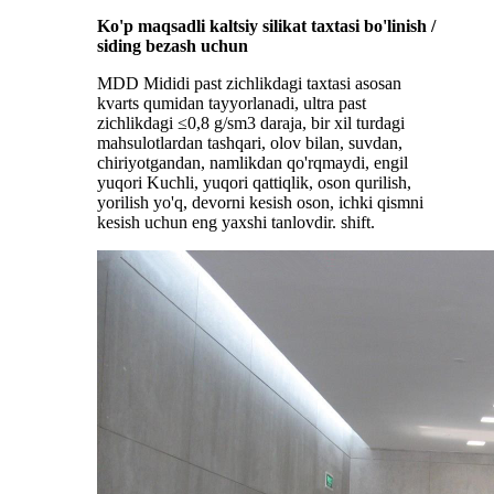
Ko'p maqsadli kaltsiy silikat taxtasi bo'linish /
siding bezash uchun
MDD Mididi past zichlikdagi taxtasi asosan
kvarts qumidan tayyorlanadi, ultra past
zichlikdagi ≤0,8 g/sm3 daraja, bir xil turdagi
mahsulotlardan tashqari, olov bilan, suvdan,
chiriyotgandan, namlikdan qo'rqmaydi, engil
yuqori Kuchli, yuqori qattiqlik, oson qurilish,
yorilish yo'q, devorni kesish oson, ichki qismni
kesish uchun eng yaxshi tanlovdir. shift.