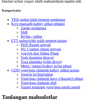
binolari uchun yuqori sifatli mahsulotlarni taqdim etdi.
Kategoriyalar
TKK tashqi tolali tsement qoplamasi
Ko'p maqsadli kaltsiy silikat plitalari
Zamin qoplamasi
Shift
Bo'lim / siding
ETT tashqi/ichki tolali tsement taxtasi
PDD Rangli seriyali
NU Coating chinni seriyasi
yog'och don Siding Plank
Tosh donining dizayni
Toza plastinka (ichki devor)
Metro / tunnel Kaltsiy po'lat plitasi
GDD yong'inga chidamli kaltsiy silikat taxtasi
Yong'in bo'limi/siding
Yong'inga chidamli havo o'tkazgich plitasi
Yong'inga chidamli shift
Tunnel tomining yong'inga qarshi paneli
Tanlangan mahsulotlar