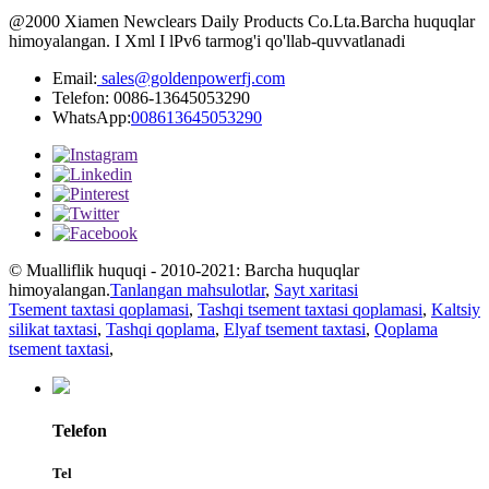
@2000 Xiamen Newclears Daily Products Co.Lta.Barcha huquqlar
himoyalangan. I Xml I lPv6 tarmog'i qo'llab-quvvatlanadi
Email:
sales@goldenpowerfj.com
Telefon: 0086-13645053290
WhatsApp:
008613645053290
© Mualliflik huquqi - 2010-2021: Barcha huquqlar
himoyalangan.
Tanlangan mahsulotlar
,
Sayt xaritasi
Tsement taxtasi qoplamasi
,
Tashqi tsement taxtasi qoplamasi
,
Kaltsiy
silikat taxtasi
,
Tashqi qoplama
,
Elyaf tsement taxtasi
,
Qoplama
tsement taxtasi
,
Telefon
Tel