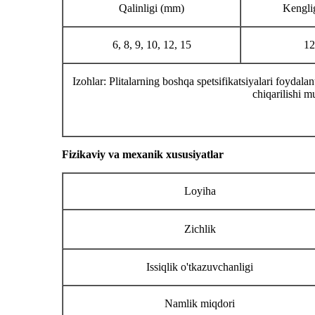
Qalinligi (mm)
Kengli
6, 8, 9, 10, 12, 15
12
Izohlar: Plitalarning boshqa spetsifikatsiyalari foydal
chiqarilishi 
Fizikaviy va mexanik xususiyatlar
Loyiha
Zichlik
Issiqlik o'tkazuvchanligi
Namlik miqdori