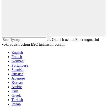
Qidirish uchun Enter tugmasini
yoki yopish uchun ESC tugmasini bosing
English
French
German
Portuguese
Spanish
Russian
Japanese
Korean
Arabic
Irish
Greek
Turkish
Italian