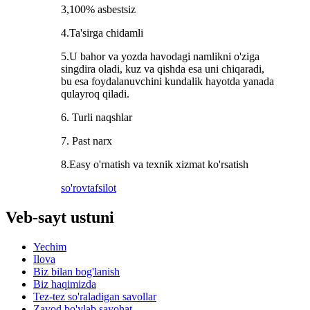
3,100% asbestsiz
4.Ta'sirga chidamli
5.U bahor va yozda havodagi namlikni o'ziga
singdira oladi, kuz va qishda esa uni chiqaradi,
bu esa foydalanuvchini kundalik hayotda yanada
qulayroq qiladi.
6. Turli naqshlar
7. Past narx
8.Easy o'rnatish va texnik xizmat ko'rsatish
so'rov
tafsilot
Veb-sayt ustuni
Yechim
Ilova
Biz bilan bog'lanish
Biz haqimizda
Tez-tez so'raladigan savollar
Zavod bo'ylab sayohat