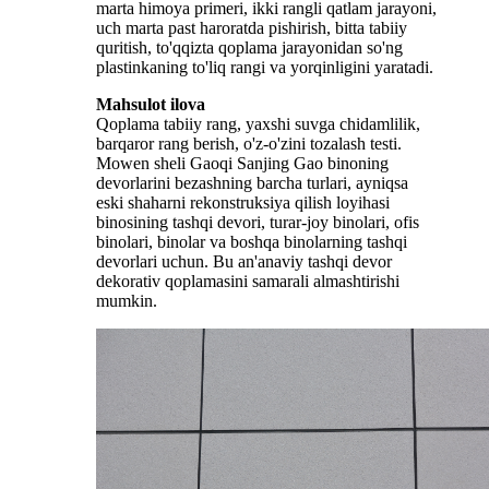
marta himoya primeri, ikki rangli qatlam jarayoni,
uch marta past haroratda pishirish, bitta tabiiy
quritish, to'qqizta qoplama jarayonidan so'ng
plastinkaning to'liq rangi va yorqinligini yaratadi.
Mahsulot
ilova
Qoplama tabiiy rang, yaxshi suvga chidamlilik,
barqaror rang berish, o'z-o'zini tozalash testi.
Mowen sheli Gaoqi Sanjing Gao binoning
devorlarini bezashning barcha turlari, ayniqsa
eski shaharni rekonstruksiya qilish loyihasi
binosining tashqi devori, turar-joy binolari, ofis
binolari, binolar va boshqa binolarning tashqi
devorlari uchun. Bu an'anaviy tashqi devor
dekorativ qoplamasini samarali almashtirishi
mumkin.