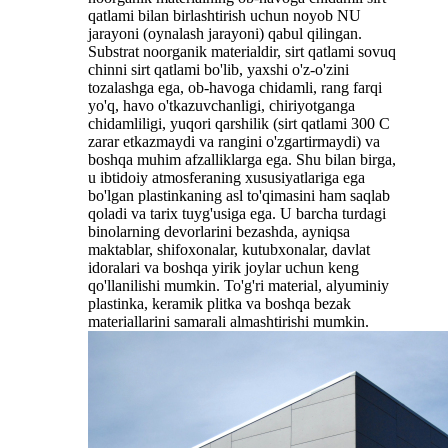
qatlami bilan birlashtirish uchun noyob NU
jarayoni (oynalash jarayoni) qabul qilingan.
Substrat noorganik materialdir, sirt qatlami sovuq
chinni sirt qatlami bo'lib, yaxshi o'z-o'zini
tozalashga ega, ob-havoga chidamli, rang farqi
yo'q, havo o'tkazuvchanligi, chiriyotganga
chidamliligi, yuqori qarshilik (sirt qatlami 300 C
zarar etkazmaydi va rangini o'zgartirmaydi) va
boshqa muhim afzalliklarga ega. Shu bilan birga,
u ibtidoiy atmosferaning xususiyatlariga ega
bo'lgan plastinkaning asl to'qimasini ham saqlab
qoladi va tarix tuyg'usiga ega. U barcha turdagi
binolarning devorlarini bezashda, ayniqsa
maktablar, shifoxonalar, kutubxonalar, davlat
idoralari va boshqa yirik joylar uchun keng
qo'llanilishi mumkin. To'g'ri material, alyuminiy
plastinka, keramik plitka va boshqa bezak
materiallarini samarali almashtirishi mumkin.