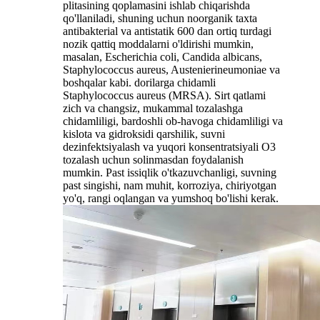
plitasining qoplamasini ishlab chiqarishda
qo'llaniladi, shuning uchun noorganik taxta
antibakterial va antistatik 600 dan ortiq turdagi
nozik qattiq moddalarni o'ldirishi mumkin,
masalan, Escherichia coli, Candida albicans,
Staphylococcus aureus, Austenierineumoniae va
boshqalar kabi. dorilarga chidamli
Staphylococcus aureus (MRSA). Sirt qatlami
zich va changsiz, mukammal tozalashga
chidamliligi, bardoshli ob-havoga chidamliligi va
kislota va gidroksidi qarshilik, suvni
dezinfektsiyalash va yuqori konsentratsiyali O3
tozalash uchun solinmasdan foydalanish
mumkin. Past issiqlik o'tkazuvchanligi, suvning
past singishi, nam muhit, korroziya, chiriyotgan
yo'q, rangi oqlangan va yumshoq bo'lishi kerak.