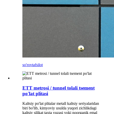
so'rov
tafsilot
ETT metrosi / tunnel tolali tsement
po'lat plitasi
Kaltsiy po'lat plitalar metall kaltsiy seriyalaridan
biri bo'lib, kimyoviy usulda yuqori zichlikdagi
kaltsiy silikat taxta yuzasi yoki noorganik emal