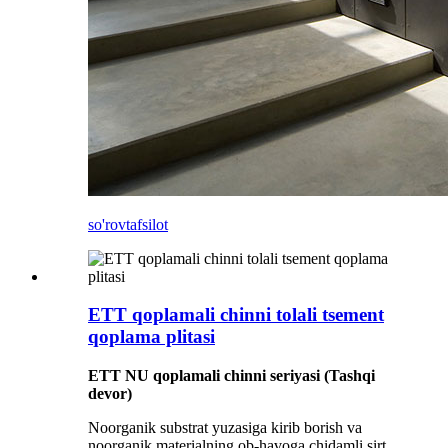
so'rov
tafsilot
ETT qoplamali chinni tolali tsement
qoplama plitasi
ETT NU qoplamali chinni seriyasi (Tashqi
devor)
Noorganik substrat yuzasiga kirib borish va
noorganik materialning ob-havoga chidamli sirt