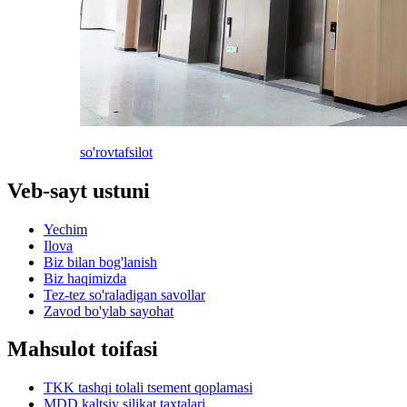
so'rov
tafsilot
Veb-sayt ustuni
Yechim
Ilova
Biz bilan bog'lanish
Biz haqimizda
Tez-tez so'raladigan savollar
Zavod bo'ylab sayohat
Mahsulot toifasi
TKK tashqi tolali tsement qoplamasi
MDD kaltsiy silikat taxtalari