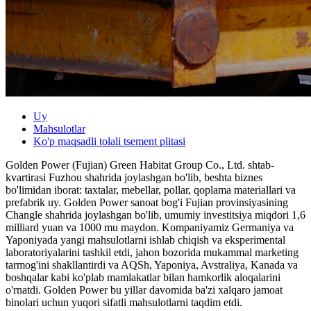
Uy
Mahsulotlar
Ko'p maqsadli tolali tsement plitasi
Golden Power (Fujian) Green Habitat Group Co., Ltd. shtab-
kvartirasi Fuzhou shahrida joylashgan bo'lib, beshta biznes
bo'limidan iborat: taxtalar, mebellar, pollar, qoplama materiallari va
prefabrik uy. Golden Power sanoat bog'i Fujian provinsiyasining
Changle shahrida joylashgan bo'lib, umumiy investitsiya miqdori 1,6
milliard yuan va 1000 mu maydon. Kompaniyamiz Germaniya va
Yaponiyada yangi mahsulotlarni ishlab chiqish va eksperimental
laboratoriyalarini tashkil etdi, jahon bozorida mukammal marketing
tarmog'ini shakllantirdi va AQSh, Yaponiya, Avstraliya, Kanada va
boshqalar kabi ko'plab mamlakatlar bilan hamkorlik aloqalarini
o'rnatdi. Golden Power bu yillar davomida ba'zi xalqaro jamoat
binolari uchun yuqori sifatli mahsulotlarni taqdim etdi.