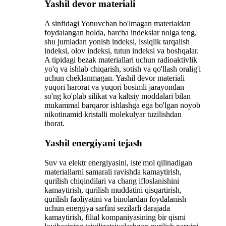
Yashil devor materiali
A sinfidagi Yonuvchan bo'lmagan materialdan
foydalangan holda, barcha indekslar nolga teng,
shu jumladan yonish indeksi, issiqlik tarqalish
indeksi, olov indeksi, tutun indeksi va boshqalar.
A tipidagi bezak materiallari uchun radioaktivlik
yo'q va ishlab chiqarish, sotish va qo'llash oralig'i
uchun cheklanmagan. Yashil devor materiali
yuqori harorat va yuqori bosimli jarayondan
so'ng ko'plab silikat va kaltsiy moddalari bilan
mukammal barqaror ishlashga ega bo'lgan noyob
nikotinamid kristalli molekulyar tuzilishdan
iborat.
Yashil energiyani tejash
Suv va elektr energiyasini, iste'mol qilinadigan
materiallarni samarali ravishda kamaytirish,
qurilish chiqindilari va chang ifloslanishini
kamaytirish, qurilish muddatini qisqartirish,
qurilish faoliyatini va binolardan foydalanish
uchun energiya sarfini sezilarli darajada
kamaytirish, filial kompaniyasining bir qismi