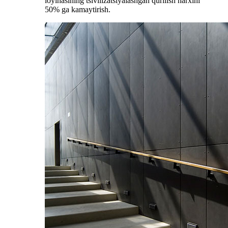
loyihasining tsivilizatsiyalashgan qurilish narxini
50% ga kamaytirish.