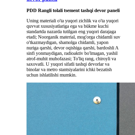
PDD Rangli tolali tsement tashqi devor paneli
Uning materiali o'ta yuqori zichlik va o'ta yuqori
quvvat xususiyatlariga ega va bükme kuchi
standartda nazarda tutilgan eng yuqori darajaga
etadi; Noorganik material, mog'orga chidamli suv
o'tkazmaydigan, shamolga chidamli, yapon
nuriga qarshi, devor oqishiga qarshi, bardoshli A
sinfi yonmaydigan, radioaktiv bo'lmagan, yashil
atrof-muhit muhofazasi; To'liq rang, chiroyli va
saxovatli. U yuqori sifatli tashqi devorlar va
binolar va metro stantsiyalarini ichki bezatish
uchun ishlatilishi mumkin.