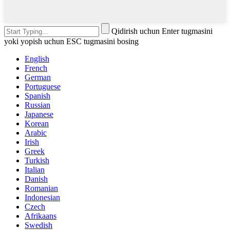
Qidirish uchun Enter tugmasini
yoki yopish uchun ESC tugmasini bosing
English
French
German
Portuguese
Spanish
Russian
Japanese
Korean
Arabic
Irish
Greek
Turkish
Italian
Danish
Romanian
Indonesian
Czech
Afrikaans
Swedish