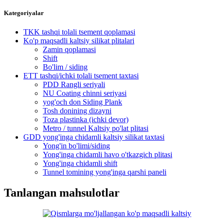
Kategoriyalar
TKK tashqi tolali tsement qoplamasi
Ko'p maqsadli kaltsiy silikat plitalari
Zamin qoplamasi
Shift
Bo'lim / siding
ETT tashqi/ichki tolali tsement taxtasi
PDD Rangli seriyali
NU Coating chinni seriyasi
yog'och don Siding Plank
Tosh donining dizayni
Toza plastinka (ichki devor)
Metro / tunnel Kaltsiy po'lat plitasi
GDD yong'inga chidamli kaltsiy silikat taxtasi
Yong'in bo'limi/siding
Yong'inga chidamli havo o'tkazgich plitasi
Yong'inga chidamli shift
Tunnel tomining yong'inga qarshi paneli
Tanlangan mahsulotlar