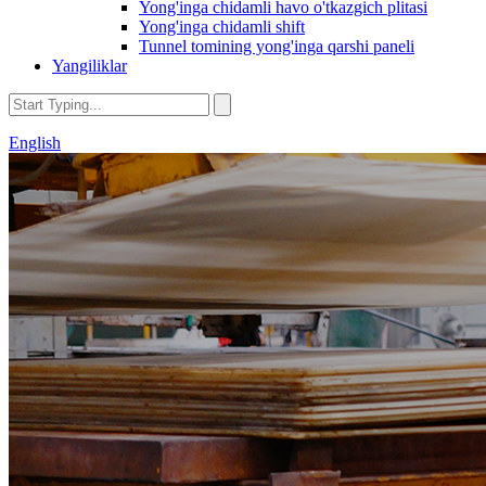
Yong'inga chidamli havo o'tkazgich plitasi
Yong'inga chidamli shift
Tunnel tomining yong'inga qarshi paneli
Yangiliklar
English