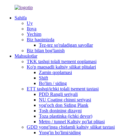
Sahifa
Uy
Ilova
Yechim
Biz haqimizda
Tez-tez so'raladigan savollar
Biz bilan bog'lanish
Mahsulotlar
TKK tashqi tolali tsement qoplamasi
Ko'p maqsadli kaltsiy silikat plitalari
Zamin qoplamasi
Shift
Bo'lim / siding
ETT tashqi/ichki tolali tsement taxtasi
PDD Rangli seriyali
NU Coating chinni seriyasi
yog'och don Siding Plank
Tosh donining dizayni
Toza plastinka (ichki devor)
Metro / tunnel Kaltsiy po'lat plitasi
GDD yong'inga chidamli kaltsiy silikat taxtasi
Yong'in bo'limi/siding