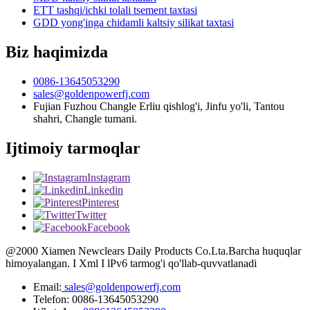
ETT tashqi/ichki tolali tsement taxtasi
GDD yong'inga chidamli kaltsiy silikat taxtasi
Biz haqimizda
0086-13645053290
sales@goldenpowerfj.com
Fujian Fuzhou Changle Erliu qishlog'i, Jinfu yo'li, Tantou
shahri, Changle tumani.
Ijtimoiy tarmoqlar
Instagram
Linkedin
Pinterest
Twitter
Facebook
@2000 Xiamen Newclears Daily Products Co.Lta.Barcha huquqlar
himoyalangan. I Xml I lPv6 tarmog'i qo'llab-quvvatlanadi
Email:
sales@goldenpowerfj.com
Telefon: 0086-13645053290