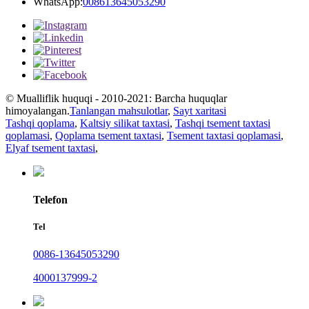
WhatsApp:
008613645053290
© Mualliflik huquqi - 2010-2021: Barcha huquqlar
himoyalangan.
Tanlangan mahsulotlar
,
Sayt xaritasi
Tashqi qoplama
,
Kaltsiy silikat taxtasi
,
Tashqi tsement taxtasi
qoplamasi
,
Qoplama tsement taxtasi
,
Tsement taxtasi qoplamasi
,
Elyaf tsement taxtasi
,
Telefon
Tel
0086-13645053290
4000137999-2