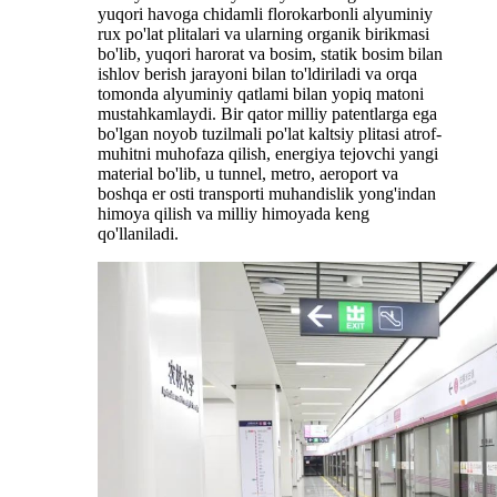
yuqori havoga chidamli florokarbonli alyuminiy
rux po'lat plitalari va ularning organik birikmasi
bo'lib, yuqori harorat va bosim, statik bosim bilan
ishlov berish jarayoni bilan to'ldiriladi va orqa
tomonda alyuminiy qatlami bilan yopiq matoni
mustahkamlaydi. Bir qator milliy patentlarga ega
bo'lgan noyob tuzilmali po'lat kaltsiy plitasi atrof-
muhitni muhofaza qilish, energiya tejovchi yangi
material bo'lib, u tunnel, metro, aeroport va
boshqa er osti transporti muhandislik yong'indan
himoya qilish va milliy himoyada keng
qo'llaniladi.