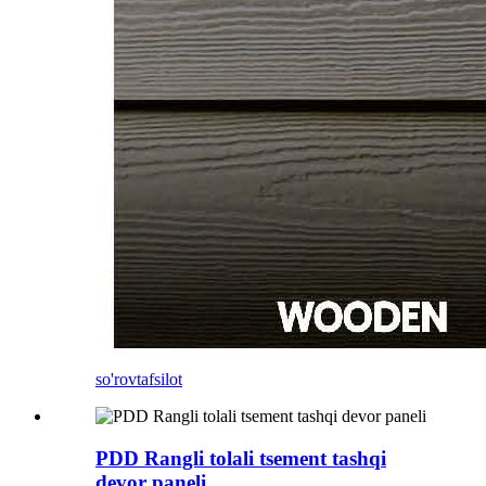
so'rov
tafsilot
PDD Rangli tolali tsement tashqi
devor paneli