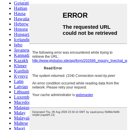
Gujarati
Haitian
Hausa
Hawaiian
Hebrew
Hmong
Hungarian
Icelandic
Igbo
Javanese
Kannada
Kazakh
Khmer
Kurdish
Kyrgyz
Latin
Latvian
Lithuanian
Luxembou..
Macedonian
Malagasy
Malay
Malayalam
Maltese
Maori