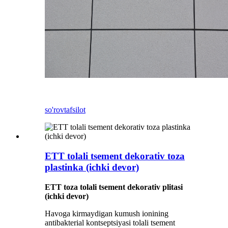
so'rov
tafsilot
ETT tolali tsement dekorativ toza
plastinka (ichki devor)
ETT toza tolali tsement dekorativ plitasi
(ichki devor)
Havoga kirmaydigan kumush ionining
antibakterial kontseptsiyasi tolali tsement