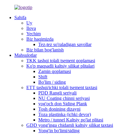
Sahifa
Uy
Ilova
Yechim
Biz haqimizda
Tez-tez so'raladigan savollar
Biz bilan bog'lanish
Mahsulotlar
TKK tashqi tolali tsement qoplamasi
Ko'p maqsadli kaltsiy silikat plitalari
Zamin qoplamasi
Shift
Bo'lim / siding
ETT tashqi/ichki tolali tsement taxtasi
PDD Rangli seriyali
NU Coating chinni seriyasi
yog'och don Siding Plank
Tosh donining dizayni
Toza plastinka (ichki devor)
Metro / tunnel Kaltsiy po'lat plitasi
GDD yong'inga chidamli kaltsiy silikat taxtasi
Yong'in bo'limi/siding