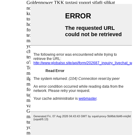
Goldenpower TKK taxtasi yuqori sifatli silikat
noorganik tsementlash materiallari, nozik kvarts
kukuni, barcha import qilingan o'simlik uzun
tolalari va boshqa xom ashyolardan foydalangan
holda an'anaviy tolali tsement plitasi
formulasidan o'tadi, zamonaviy ishlab chiqarish
texnologiyasini shakllantirish orqali u noorganik
materialning o'ziga xos xususiyatlariga ega
yong'inga chidamli, suvga chidamli,
chiriyotganga chidamli, ob-havoga chidamli,
termitlarga qarshi, bardoshli, moslashtirilgan
o'lchamlarga ega.
To'rtinchi avlod TKK taxtali taxtali yo'l tizimi
mahsuloti zamonaviy dizayn estetikasi va eng
ilg'or texnologiyalarni birlashtiradi. Mukammal
mahsulot tizimi va qat'iy sifat nazorati
foydalanuvchining eng qulay qadam tashlash
tajribasi va vizual qoniqishini ta'minlaydi. O'z
mahsulotlarini doimiy ravishda takomillashtirish
va dastur standartlarini shakllantirish orqali
Goldenpower kompaniyasi TKK taxta tizimi
mahsulotlarini uyda va chet elda turli qurilish
tuzilmalariga qo'llashi mumkin va an'anaviy
yog'och yoki yog'ochni chuqur qayta ishlash
mahsulotlarini to'liq almashtiradi.