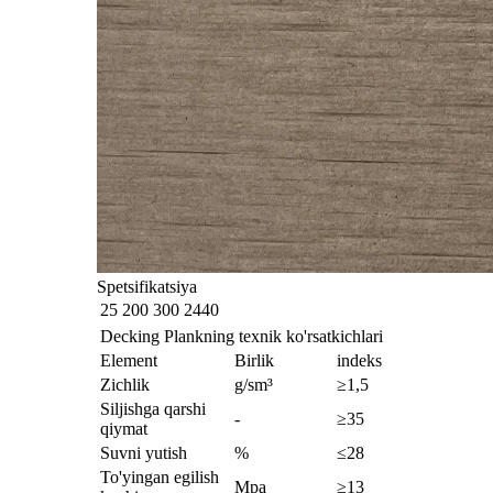
Spetsifikatsiya
25
200 300
2440
Decking Plankning texnik ko'rsatkichlari
Element
Birlik
indeks
Zichlik
g/sm³
≥1,5
Siljishga qarshi
-
≥35
qiymat
Suvni yutish
%
≤28
To'yingan egilish
Mpa
≥13