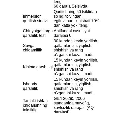
teng.
60 daraja Selsiyda.
Quritishning 50 tsiklidan
Immersion
so'ng, to'yingan
quritish sinovi
egiluvchanlik nisbati 70%
dan katta yoki teng.
Chiriyotganlarga
Antifungal xususiyat
qarshilik testi
darajasi 0
30 kundan keyin yorilish,
Suvga
qatlamlanish, yiqilish,
chidamlilik
shishish va rang
o'zgarishi kuzatilmadi.
15 kundan keyin yorilish,
qatlamlanish, yiqilish,
Kislota qarshiligi
shishish va rang
o'zgarishi kuzatilmadi.
15 kundan keyin yorilish,
Ishqoriy
qatlamlanish, yiqilish,
qarshilik
shishish va rang
o'zgarishi kuzatilmadi.
GB/T20285-2006
Tamaki ishlab
standartiga muvofiq,
chiqarishning
xavfsizlik darajasi (AQ
toksikligi
darajasi)