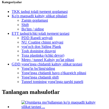
Kategoriyalar
TKK tashqi tolali tsement qoplamasi
Ko'p maqsadli kaltsiy silikat plitalari
Zamin qoplamasi
Shift
Bo'lim / siding
ETT tashqi/ichki tolali tsement taxtasi
PDD Rangli seriyali
NU Coating chinni seriyasi
yog'och don Siding Plank
Tosh donining dizayni
Toza plastinka (ichki devor)
Metro / tunnel Kaltsiy po'lat plitasi
GDD yong'inga chidamli kaltsiy silikat taxtasi
Yong'in bo'limi/siding
Yong'inga chidamli havo o'tkazgich plitasi
Yong'inga chidamli shift
Tunnel tomining yong'inga qarshi paneli
Tanlangan mahsulotlar