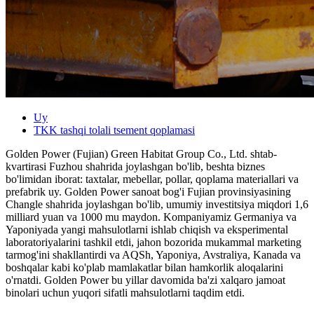
Uy
TKK tashqi tolali tsement qoplamasi
Golden Power (Fujian) Green Habitat Group Co., Ltd. shtab-
kvartirasi Fuzhou shahrida joylashgan bo'lib, beshta biznes
bo'limidan iborat: taxtalar, mebellar, pollar, qoplama materiallari va
prefabrik uy. Golden Power sanoat bog'i Fujian provinsiyasining
Changle shahrida joylashgan bo'lib, umumiy investitsiya miqdori 1,6
milliard yuan va 1000 mu maydon. Kompaniyamiz Germaniya va
Yaponiyada yangi mahsulotlarni ishlab chiqish va eksperimental
laboratoriyalarini tashkil etdi, jahon bozorida mukammal marketing
tarmog'ini shakllantirdi va AQSh, Yaponiya, Avstraliya, Kanada va
boshqalar kabi ko'plab mamlakatlar bilan hamkorlik aloqalarini
o'rnatdi. Golden Power bu yillar davomida ba'zi xalqaro jamoat
binolari uchun yuqori sifatli mahsulotlarni taqdim etdi.