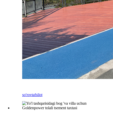
so'rov
tafsilot