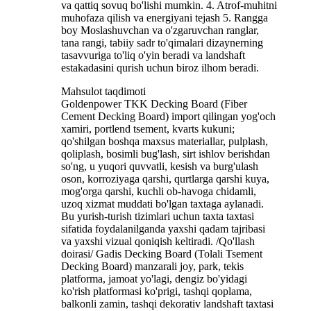
va qattiq sovuq bo'lishi mumkin. 4. Atrof-muhitni
muhofaza qilish va energiyani tejash 5. Rangga
boy Moslashuvchan va o'zgaruvchan ranglar,
tana rangi, tabiiy sadr to'qimalari dizaynerning
tasavvuriga to'liq o'yin beradi va landshaft
estakadasini qurish uchun biroz ilhom beradi.
Mahsulot taqdimoti
Goldenpower TKK Decking Board (Fiber
Cement Decking Board) import qilingan yog'och
xamiri, portlend tsement, kvarts kukuni;
qo'shilgan boshqa maxsus materiallar, pulplash,
qoliplash, bosimli bug'lash, sirt ishlov berishdan
so'ng, u yuqori quvvatli, kesish va burg'ulash
oson, korroziyaga qarshi, qurtlarga qarshi kuya,
mog'orga qarshi, kuchli ob-havoga chidamli,
uzoq xizmat muddati bo'lgan taxtaga aylanadi.
Bu yurish-turish tizimlari uchun taxta taxtasi
sifatida foydalanilganda yaxshi qadam tajribasi
va yaxshi vizual qoniqish keltiradi. /Qo'llash
doirasi/ Gadis Decking Board (Tolali Tsement
Decking Board) manzarali joy, park, tekis
platforma, jamoat yo'lagi, dengiz bo'yidagi
ko'rish platformasi ko'prigi, tashqi qoplama,
balkonli zamin, tashqi dekorativ landshaft taxtasi