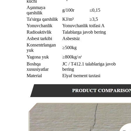
kuchi
Aşınmaya
g/100r
≤0,15
qarshilik
Ta'sirga qarshilik
KJ/m³
≥3,5
Yonuvchanlik
Yonuvchanlik toifasi A
Radioaktivlik
Talablarga javob bering
Asbest tarkibi
Asbestsiz
Konsentrlangan
≥500kg
yuk
Yagona yuk
≥800kg/㎡
Boshqa
JC / T412.1 talablariga javob
xususiyatlar
bering
Material
Elyaf tsement taxtasi