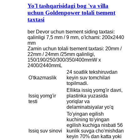
Yo'l tashqarisidagi bog 'va villa
uchun Goldenpower tolali tsement
taxtasi
ber Devor uchun tsement siding taxtasi:
qalinligi 7,5 mm / 9 mm, o'lchami: 200x2440
mm
Zamin uchun tolali tsement taxtasi: 20mm /
22mm / 24mm /25mm qalinligi,
150/190/250/300/350/400mmW x
2400/2440mmL
24 soatlik tekshiruvdan
O'tkazmaslik
keyin suv tomchilari
topilmadi.
Ellikta issiq yomg'ir davri,
Issiq yomg'ir
plastinka yuzasida
testi
yoriqlar va
delaminatsiyalar yo'q
To'yingan egilish
kuchining to'yingan
egilish kuchiga nisbati 56
Issiq suv sinovi
kunlik suvga cho'mishdan
keyin 70% dan katta yoki