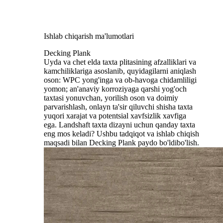
Ishlab chiqarish ma'lumotlari
Decking Plank
Uyda va chet elda taxta plitasining afzalliklari va
kamchiliklariga asoslanib, quyidagilarni aniqlash
oson: WPC yong'inga va ob-havoga chidamliligi
yomon; an'anaviy korroziyaga qarshi yog'och
taxtasi yonuvchan, yorilish oson va doimiy
parvarishlash, onlayn ta'sir qiluvchi shisha taxta
yuqori xarajat va potentsial xavfsizlik xavfiga
ega. Landshaft taxta dizayni uchun qanday taxta
eng mos keladi? Ushbu tadqiqot va ishlab chiqish
maqsadi bilan Decking Plank paydo bo'ldi
bo'lish.