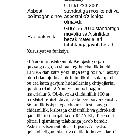
U HJ/T223-2005
Asbest
standartiga mos keladi va
bo'lmagan sinov
asbestni o'z ichiga
olmaydi.
GB6566-2010 standartiga
muvofiq va A sinfidagi
Radioaktivlik
bezak materiallari
talablariga javob beradi
Xususiyat va funksiya
·1.Yuqori mustahkamlik Kengash yuqori
quvvatga ega, to'yingan egiluvchanlik kuchi
13MPA dan katta yoki unga teng bo'lib, u asosiy
bino bilan ajralmas bir butunlikni tashkil qiladi,
bu esa katta gavjum hududlarning ehtiyojlarini
qondira oladi. 2.Yonuvchan bo'lmagan
materiallar 3. Ob-havoga chidamlilik 100 ta
muzlatish-eritish davri, 50 ta issiq suv aylanishi,
56 kunlik issiq suvga cho'mish testi, suvga
chidamlilik, kislotaga chidamlilik va gidroksidi
qarshilik testi orqali taxta JC / Y Elyaf tsement
plitasi I qismining talablariga javob beradi:
Asbestsiz tsement plitasi I qismi: Asbestsiz
qo'llaniladigan tolalar va qattiq iqlim zonalari C