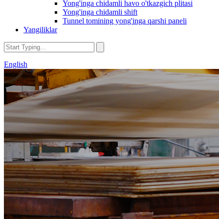
Yong'inga chidamli havo o'tkazgich plitasi
Yong'inga chidamli shift
Tunnel tomining yong'inga qarshi paneli
Yangiliklar
English